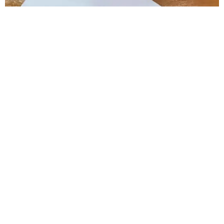
Lorem ipsum dolor sit amet, consectetur adipiscing elit.
Ut elit tellus, luctus nec ullamcorper mattis, pulvinar
dapibus leo.
FALE CONOSCO
Celular/WhatsApp: (11) 93743-3649
Av. Engenheiro Caetano Álvares, 1357
São Paulo – SP
Obs: Visitas somente com agendamento
Tel.: +55 (11) 3961-3123
Email: graficacreattore@gmail.com
Legal