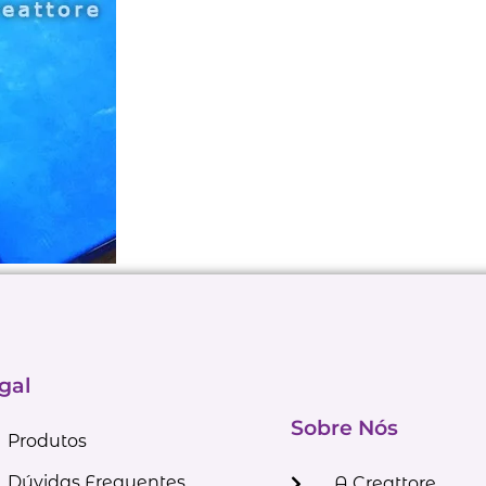
gal
Sobre Nós
Produtos
Dúvidas Frequentes
A Creattore