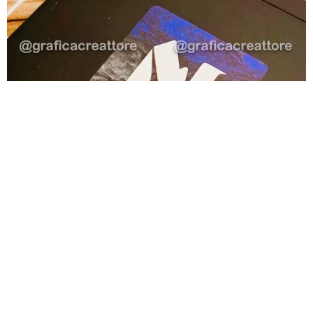
Lorem ipsum dolor sit amet, consectetur adipiscing elit.
Ut elit tellus, luctus nec ullamcorper mattis, pulvinar
dapibus leo.
FALE CONOSCO
Celular/WhatsApp: (11) 93743-3649